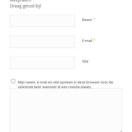
Draag gerust bij!
*
Naam
*
E-mail
Site
Mijn naam, e-mail en site opslaan in deze browser voor de
volgende keer wanneer ik een reactie plaats.